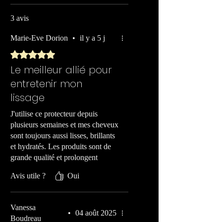
3 avis
Marie-Eve Dorion
•
il y a 5 j
Noté 5 sur 5.
Le meilleur allié pour
entretenir mon
lissage
J'utilise ce protecteur depuis
plusieurs semaines et mes cheveux
sont toujours aussi lisses, brillants
et hydratés. Les produits sont de
grande qualité et prolongent
vraiment les résultats de mon
Avis utile ?
Oui
lissage. Je le recommande sans
hésiter!
Vanessa
•
04 août 2025
Boudreau