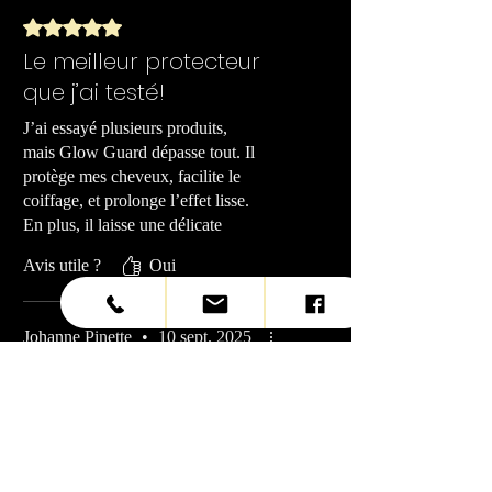
Noté 5 sur 5.
Le meilleur protecteur
que j’ai testé!
J’ai essayé plusieurs produits,
mais Glow Guard dépasse tout. Il
protège mes cheveux, facilite le
coiffage, et prolonge l’effet lisse.
En plus, il laisse une délicate
odeur fraîche. C’est devenu un
Avis utile ?
Oui
essentiel!
Johanne Pinette
•
10 sept. 2025
Noté 5 sur 5.
Vérifié
Satisfaite
Je suis très satisfaite des produits il
garde les cheveux très doux 😊