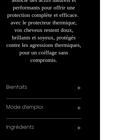
associe des actifs naturels et
performants pour offrir une
protection complète et efficace.
avec le protecteur thermique,
vos cheveux restent doux,
brillants et soyeux, protégés
contre les agressions thermiques,
pour un coiffage sans
compromis.
Bienfaits
Le tanin couplé aux enzymes renforce la
Mode d’emploi
fibre capillaire, tandis que l’huile d’amla
nourrit intensément et améliore la
résilience des cheveux. Le beurre de
Avant de terminer votre traitement avec
Ingrédients
murumuru, connu pour ses propriétés
des outils chauffants, étalez une quantité
émollientes, et le beurre de macadamia,
généreuse de protecteur thermique dans la