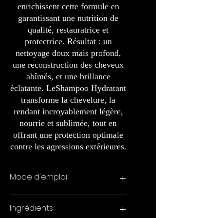
enrichissent cette formule en
garantissant une nutrition de
qualité, restauratrice et
protectrice. Résultat : un
nettoyage doux mais profond,
une reconstruction des cheveux
abîmés, et une brillance
éclatante. LeShampoo Hydratant
transforme la chevelure, la
rendant incroyablement légère,
nourrie et sublimée, tout en
offrant une protection optimale
contre les agressions extérieures.
Mode d'emploi
Appliquer le shampoing hydratant,
Ingrédients
répartir uniformément sur les mèches