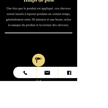
Temps de pose
Une fois que le produit est appliqué, vos cheveux
seront laissés à reposer pendant un certain temps,
généralement entre 30 minutes et une heure, selon
la marque du produit et la texture des cheveux.
0
4
Rinçage et séchage
Après le temps de pose, vos cheveux seront
soigneusement rincés à l'eau tiède pour éliminer