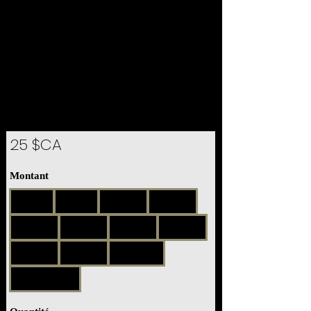
25 $CA
Montant
25 $CA
50 $CA
100 $CA
150 $CA
200 $CA
250 $CA
300 $CA
350 $CA
575 $CA
950 $CA
1 000 $CA
Autre montant