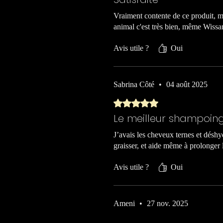
Vraiment contente de ce produit, me
animal c'est très bien, même Wissam
Avis utile ?
Oui
Sabrina Côté
•
04 août 2025
Noté 5 sur 5.
Le meilleur shampoing
J’avais les cheveux ternes et déshyd
graisser, et aide même à prolonger 
Avis utile ?
Oui
Ameni
•
27 nov. 2025
Noté 5 sur 5.
Vérifié