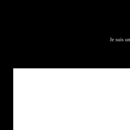
Très bon service
Ex
Professionnelle et service courtois,
wissam
Avis utile ?
Oui
Je suis u