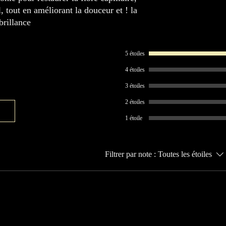
l, tout en améliorant la douceur et ! la
brillance
5 étoiles
4 étoiles
3 étoiles
2 étoiles
1 étoile
Filtrer par note :
Toutes les étoiles