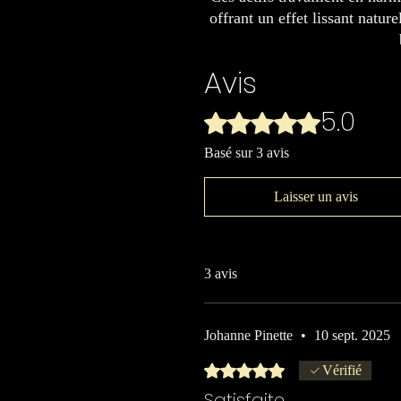
offrant un effet lissant nature
Avis
5.0
Noté 5 sur 5.
Basé sur 3 avis
Laisser un avis
3 avis
Johanne Pinette
•
10 sept. 2025
Noté 5 sur 5.
Vérifié
Satisfaite