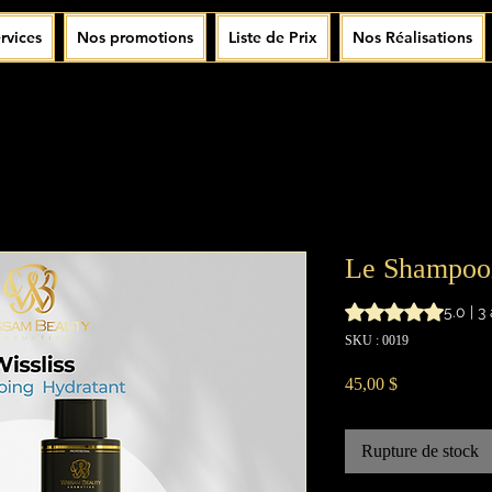
rvices
Nos promotions
Liste de Prix
Nos Réalisations
Le Shampooi
La note est de 5.0 
5.0 | 3
SKU : 0019
Prix
45,00 $
Rupture de stock