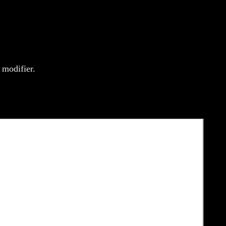
ion
érence, merci
 modifier.