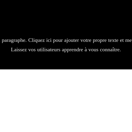
plorez la collect
 produits impeccables et un petit cadeau en surplus qui fait toute la diff
n paragraphe. Cliquez ici pour ajouter votre propre texte et me
Laissez vos utilisateurs apprendre à vous connaître.