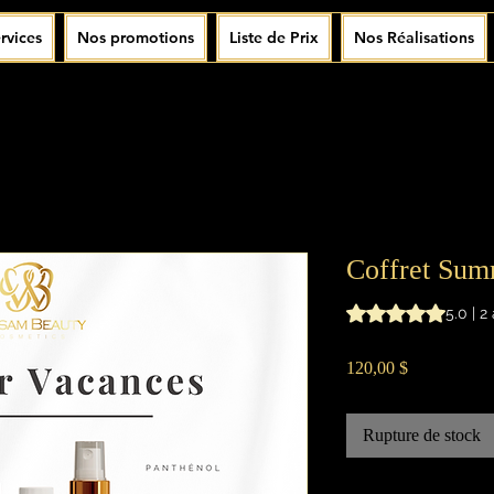
rvices
Nos promotions
Liste de Prix
Nos Réalisations
Coffret Sum
La note est de 5.0 
5.0 | 2
Prix
120,00 $
Rupture de stock