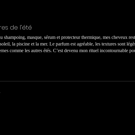
res de l’été
 au shampoing, masque, sérum et protecteur thermique, mes cheveux res
soleil, la piscine et la mer. Le parfum est agréable, les textures sont légèr
ernes comme les autres étés. C’est devenu mon rituel incontournable pou
5
 ou la piscine!
plorez la collect
 baignade, j’utilise ce kit et mes cheveux sont comme neufs. Ils restent 
combo shampoing et masque est ultra nourrissant, et le sérum apporte une 