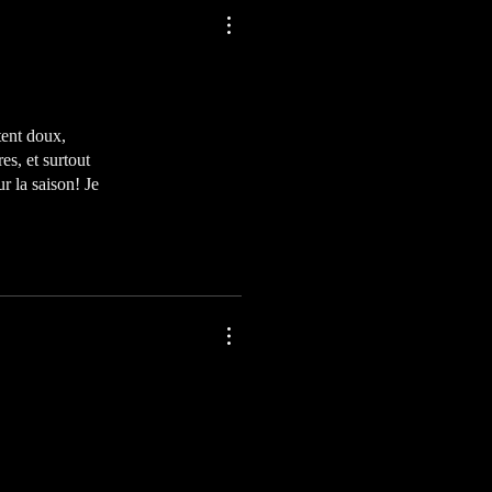
tent doux,
es, et surtout
r la saison! Je
ion
hydratés, sans
finition