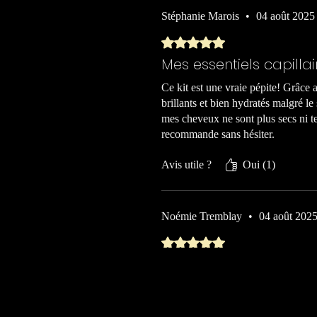
Stéphanie Marois
•
04 août 2025
Noté 5 sur 5.
Mes essentiels capillai
Ce kit est une vraie pépite! Grâce
brillants et bien hydratés malgré le 
mes cheveux ne sont plus secs ni t
recommande sans hésiter.
Avis utile ?
Oui (1)
Noémie Tremblay
•
04 août 202
Noté 5 sur 5.
Parfait après la plage
Ex
Dès que je rentre du soleil ou de la
frisottis, et sentent bon l’été! Le 