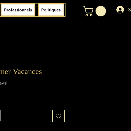
S
Professionnels
Politiques
mer Vacances
sur cinq étoiles selon 2 avis
 avis