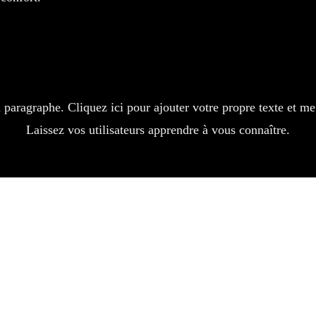
Aucun avis pour le moment
plorez la collect
Partagez votre expérience, soyez le premier à laisser un avis.
Laisser un avis
n paragraphe. Cliquez ici pour ajouter votre propre texte et me
Laissez vos utilisateurs apprendre à vous connaître.