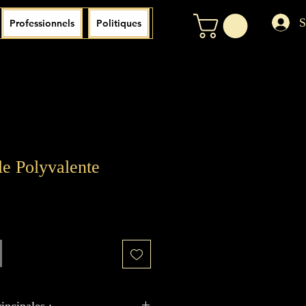
S
Professionnels
Politiques
le Polyvalente