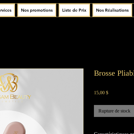
rvices
Nos promotions
Liste de Prix
Nos Réalisations
Brosse Pliab
Prix
15,00 $
Rupture de stock