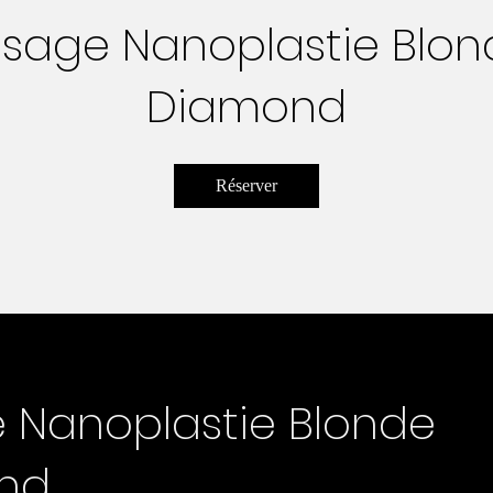
ssage Nanoplastie Blo
Diamond
Réserver
e Nanoplastie Blonde
nd