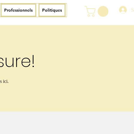
S
Professionnels
Politiques
ure!
 ici.