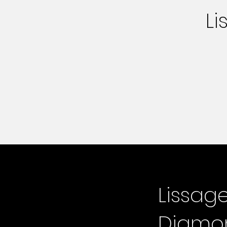
Li
Lissag
Diamo