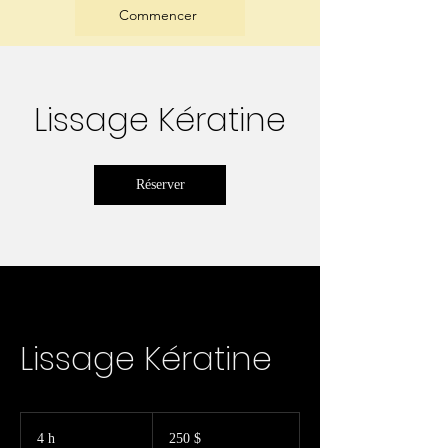
Commencer
Lissage Kératine
Réserver
Lissage Kératine
250 dollars
canadiens
4 h
4
250 $