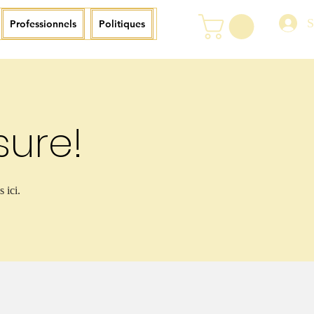
S
Professionnels
Politiques
ure!
 ici.