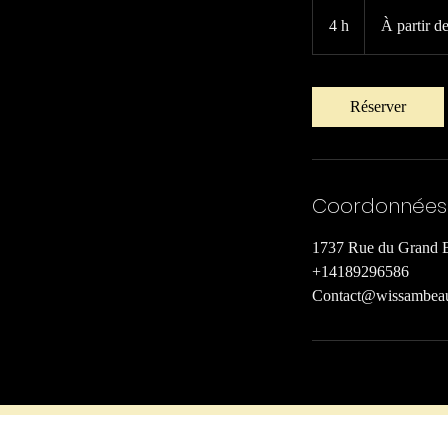
À
partir
4 h
4
À partir d
de
499 dollars
h
canadiens
Réserver
Coordonnées
1737 Rue du Grand 
+14189296586
Contact@wissambea