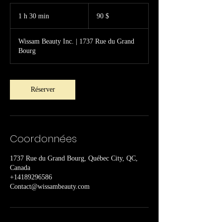
90 dollars
canadiens
1 h 30 min
1
90 $
3
0
Wissam Beauty Inc. | 1737 Rue du Grand
m
Bourg
i
n
Réserver
Coordonnées
1737 Rue du Grand Bourg, Québec City, QC,
Canada
+14189296586
Contact@wissambeauty.com