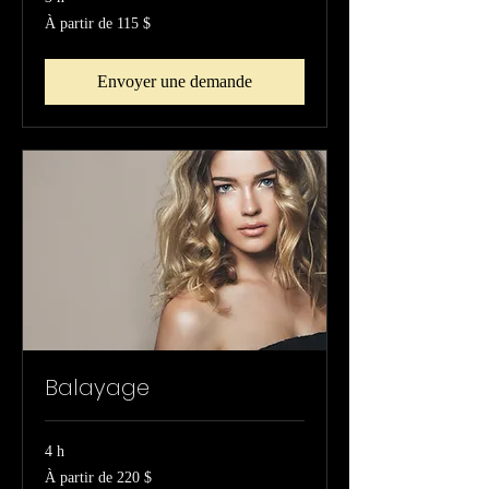
À
À partir de 115 $
partir
de
115 dollars
canadiens
Envoyer une demande
Balayage
4 h
À
À partir de 220 $
partir