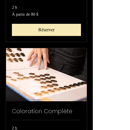
2 h
À
À partir de 80 $
partir
de
80 dollars
canadiens
Réserver
Coloration Complète
2 h