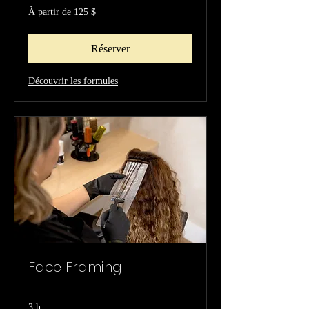
À
À partir de 125 $
partir
de
125 dollars
canadiens
Réserver
Découvrir les formules
Face Framing
3 h