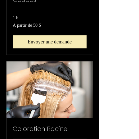
1 h
À
À partir de 50 $
partir
de
50 dollars
canadiens
Envoyer une demande
Coloration Racine