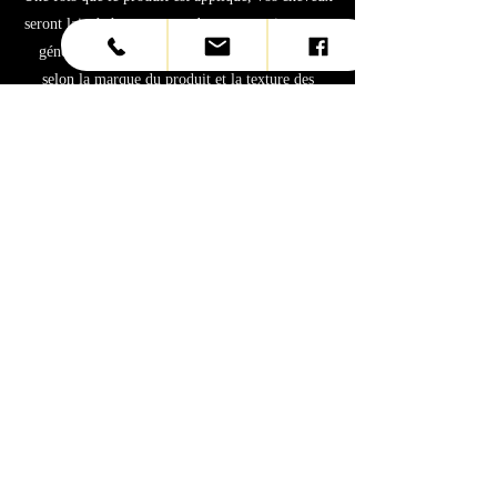
seront laissés à reposer pendant un certain temps,
généralement entre 30 minutes et une heure,
selon la marque du produit et la texture des
cheveux.
0
4
Rinçage et séchage
Après le temps de pose, vos cheveux seront
soigneusement rincés à l'eau tiède pour éliminer
tout excès de produit. Ensuite, ils seront séchés à