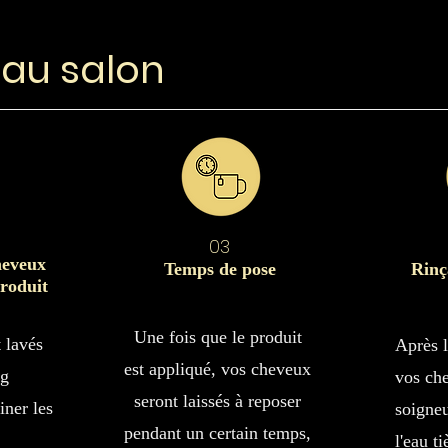
 au salon
03
heveux
Temps de pose
Rinç
produit
Une fois que le produit
 lavés
Après l
est appliqué, vos cheveux
ng
vos ch
seront laissés à reposer
iner les
soigne
pendant un certain temps,
l'eau t