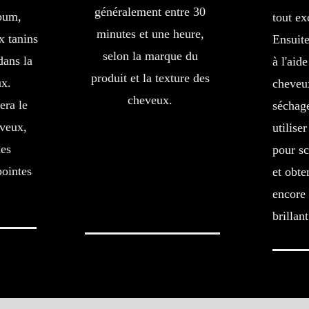
généralement entre 30
ébum,
tout ex
minutes et une heure,
x tanins
Ensuite
selon la marque du
dans la
à l'aid
produit et la texture des
ux.
cheveu
cheveux.
era le
séchage
eveux,
utiliser
es
pour sc
pointes
et obte
encore 
brillant