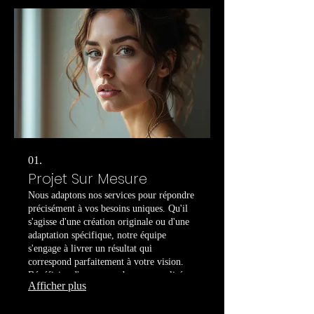
01.
Projet Sur Mesure
Nous adaptons nos services pour répondre
précisément à vos besoins uniques. Qu'il
s'agisse d'une création originale ou d'une
adaptation spécifique, notre équipe
s'engage à livrer un résultat qui
correspond parfaitement à votre vision.
Bénéficiez d'une approche personnalisée
Afficher plus
pour concrétiser vos idées. Nous créons
des solutions uniques conçues