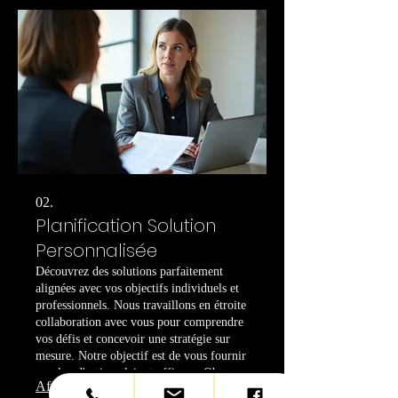
spécialement pour vous.
02.
Planification Solution
Personnalisée
Découvrez des solutions parfaitement
alignées avec vos objectifs individuels et
professionnels. Nous travaillons en étroite
collaboration avec vous pour comprendre
vos défis et concevoir une stratégie sur
mesure. Notre objectif est de vous fournir
un plan d'action clair et efficace. Obtenez
Afficher plus
une feuille de route personnalisée pour