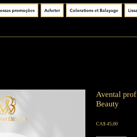
ossas promoções
Acheter
Colorations et Balayage
Liss
Avental prof
Beauty
Preço
CA$ 45,00