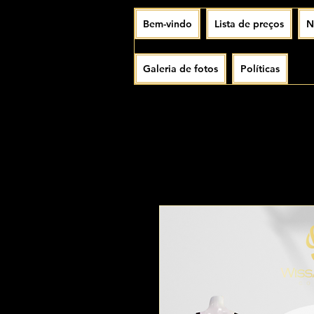
Bem-vindo
Lista de preços
N
Galeria de fotos
Políticas