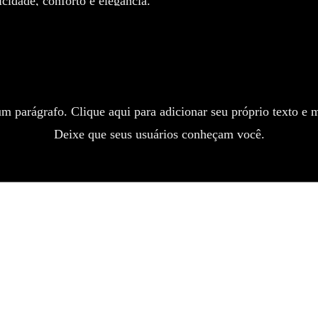
cidade, conforto e elegância.
Ainda não há avaliações
Explore a coleçã
Compartilhe sua opinião. Seja o primeiro a deixar uma avaliação.
Avaliar
m parágrafo. Clique aqui para adicionar seu próprio texto e m
Deixe que seus usuários conheçam você.