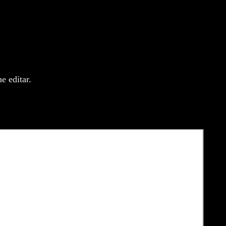
o
e editar.