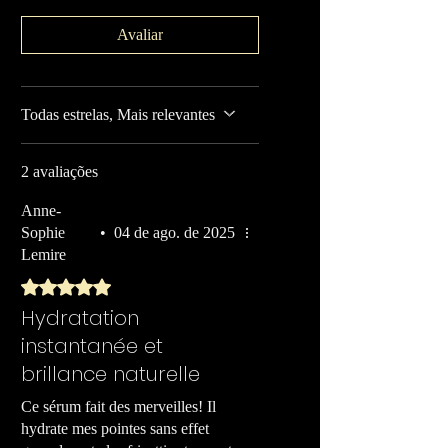
de sérum diretamente nessas áreas,
trabalhando suavemente. Isso ajuda a
Avaliar
nutrir e reparar o cabelo sem deixá-lo
pesado.
Tratamento noturno:
Antes de dormir,
aplique uma pequena quantidade de sérum
Todas estrelas, Mais relevantes
em todo o cabelo ou apenas nas pontas.
Deixe agir durante a noite para nutrição
2 avaliações
intensiva e cabelos revitalizados pela
manhã.
Anne-
Sophie
•
04 de ago. de 2025
Lemire
Rated 5 out of 5 stars.
Hydratation
instantanée et
brillance naturelle
Ce sérum fait des merveilles! Il
hydrate mes pointes sans effet