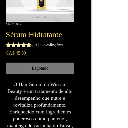
SKU: 0017
Sérum Hidratante
A classificação é 5.0 de 5 estrelas com base em 2 avaliaçõe
5.0 | 2 avaliações
Preço
CA$ 45,00
Esgotado
O Hair Serum da Wissam
Beauty é um tratamento de alto
desempenho que nutre e
revitaliza profundamente.
Enriquecido com ingredientes
poderosos como pantenol,
manteiga de castanha do Brasil,