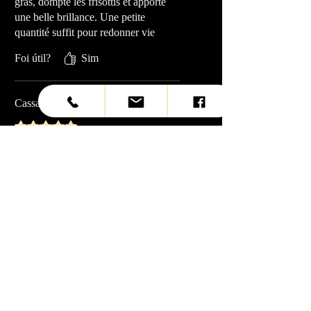
gras, dompte les frisottis et apporte
une belle brillance. Une petite
quantité suffit pour redonner vie
aux cheveux secs. Je l’utilise après
Foi útil?
Sim
chaque brushing!
Cassandra Ouellet
•
29 de jul.
Rated 5 out of 5 stars.
Brillance incroyable
Mes cheveux sont plus faciles à
coiffer et restent magnifiques entre
chaque rendez-vous
Merci Wissam!
Foi útil?
Sim