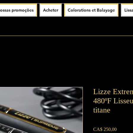
ossas promoções
Acheter
Colorations et Balayage
Liss
Lizze Extrem
480ºF Lisseu
titane
Preço
CA$ 250,00