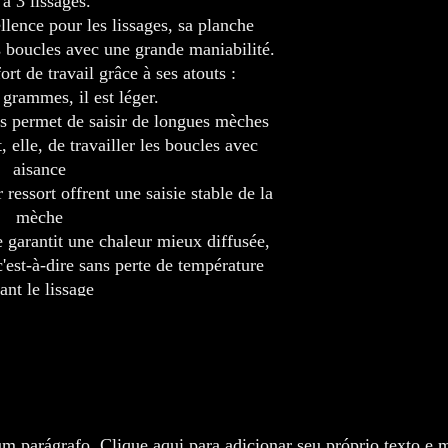
 à 3 lissages.
llence pour les lissages, sa planche
es boucles avec une grande maniabilité.
ort de travail grâce à ses atouts :
grammes, il est léger.
s permet de saisir de longues mèches
, elle, de travailler les boucles avec
aisance
ressort offrent une saisie stable de la
mèche
e garantit une chaleur mieux diffusée,
'est-à-dire sans perte de température
ant le lissage
Ainda não há avaliações
Explore a coleçã
Compartilhe sua opinião. Seja o primeiro a deixar uma avaliação.
Avaliar
m parágrafo. Clique aqui para adicionar seu próprio texto e m