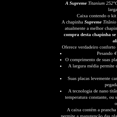
A Supreme
Titanium 252°
larg
Caixa contendo o kit
A chapinha
Supreme
Titânio
atualmente a melhor chapi
compra desta chapinha se 
al
Oferece verdadeiro conforto 
Pesando 47
O comprimento de suas plac
A largura média permite 
Suas placas levemente ca
pegada
A tecnologia de nano titâ
temperatura constante, ou 
o
A caixa contém a pranch
permite a manutenção das pla