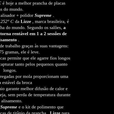
C
é hoje a melhor prancha de placas
Itens identificados
Observe também que ped
devolvidos ou troca
de janeiro não poderão 
as do mundo.
identificar qualquer
antes de 6 de janeiro. S
 alisador + polidor
Supreme
.
indicado na página 
temporada de festas, vo
 252° C
da
Lizze
, marca brasileira, é
código ou como part
dezembro.
nha do mundo. Segundo os salões,
a
considerados venda 
Para todos os pedidos, o
torna rentável em 1 a 2 sessões de
Os cartões-presente 
úteis, ou seja, de segun
isamento
.
domingo.
de trabalho graças às suas vantagens:
Ao processar seu pedid
Beauté Inc. poderá se 
5 gramas, ele é leve.
responsabilidade verific
as permite que ele agarre fios longos
enviados. Elas podem c
capturar tanto pelos pequenos quanto
sua compra.
longos.
A Wissam Beauté Inc. re
rregadas por mola proporcionam uma
quantidades de produto
 estável da broca
recusar ou cancelar um
nio garante melhor difusão de calor e
profissionais não serão
Nesse sentido, a Wissam
seja, sem perda de temperatura durante
cancelar qualquer pedi
 alisamento.
de quantidades de prod
a
Supreme
e o kit de polimento que
normais de um consumi
cas de titânio da prancha
Lizze
para