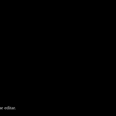
de cobrança e/ou entrega. Se precisar
idênticos, entre em contato conosco
issambeauty.com
o
e editar.