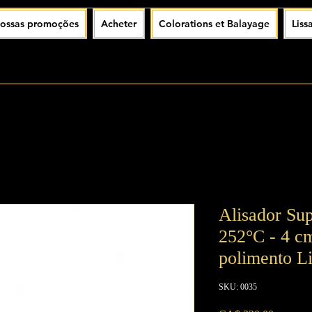
ossas promoções
Acheter
Colorations et Balayage
Liss
Alisador Su
252°C - 4 cm
polimento L
SKU: 0035