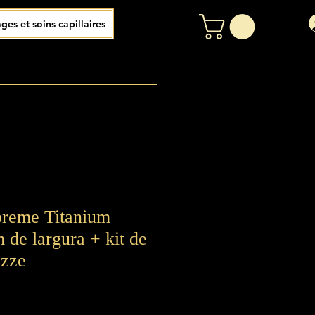
ages et soins capillaires
preme Titanium
 de largura + kit de
izze