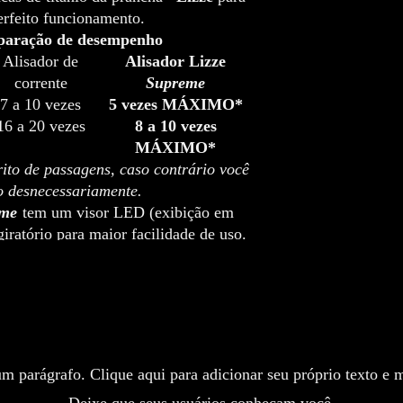
para o mesmo endereço 
erfeito funcionamento.
de mais de 10 produtos 
paração de desempenho
pelo e-mail contact@w
Alisador de
Alisador
Lizze
corrente
Supreme
7 a 10 vezes
5 vezes MÁXIMO*
16 a 20 vezes
8 a 10 vezes
MÁXIMO*
ito de passagens, caso contrário você
o desnecessariamente.
eme
tem um visor LED (exibição em
iratório para maior facilidade de uso.
Ainda não há avaliações
Explore a coleçã
Compartilhe sua opinião. Seja o primeiro a deixar uma avaliação.
Avaliar
m parágrafo. Clique aqui para adicionar seu próprio texto e m