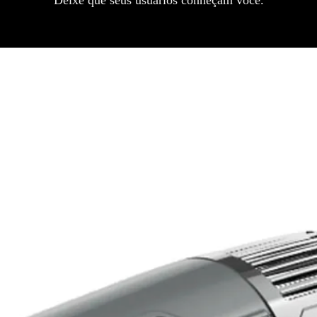
Deixe que seus usuários conheçam você.