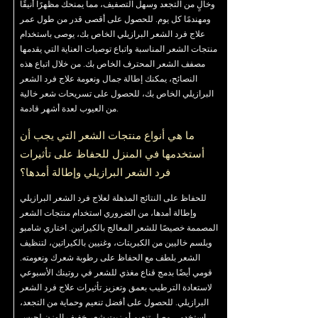
وخالٍ من التجعد وسهل التصفيف، مما يمنحك مظهرًا أنيقًا
ومهندمًا كل يوم. للحصول على أقصى قدر من طول عمر
علاج فرد الشعر البرازيلي الخاص بك، يوصى باستخدام
منتجات الشعر المناسبة واتباع توصيات العناية التي يقدمها
مصفف الشعر المحترف الخاص بك. من خلال اتباع هذه
النصائح، يمكنك إطالة جمال ونعومة علاج فرد الشعر
البرازيلي الخاص بك، للحصول على تسريحات شعر خالية
من العيوب لعدة أشهر قادمة.
ما هي أنواع منتجات الشعر التي يجب أن
أستخدمها في المنزل للحفاظ على تأثيرات
فرد الشعر البرازيلي وإطالة أمدها؟
للحفاظ على النتائج المذهلة لعلاج فرد الشعر البرازيلي
وإطالة أمدها، من الضروري استخدام منتجات الشعر
المصممة خصيصًا للشعر المعالج بالكيراتين. اختاري شامبو
وبلسم خاليين من الكبريتات، وغنيين بالكيراتين، لتنظيف
الشعر بلطف مع الحفاظ على رطوبة شعرك ونعومته.
قومي أيضًا بدمج قناع مغذي للشعر في روتينك الأسبوعي
لاستعادة الترطيب بعمق وتعزيز تأثيرات علاج فرد الشعر
البرازيلي. للحصول على أفضل تنعيم وحماية من التجعد،
استخدمي مصل تنعيم أو زيت شعر خفيف الوزن لحبس