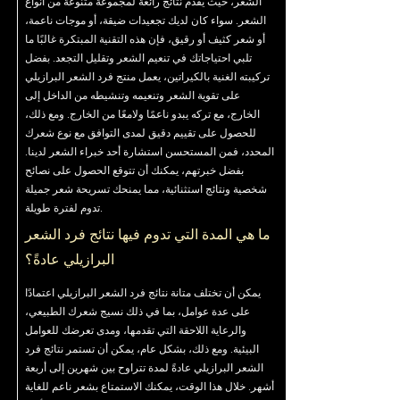
الشعر، حيث يقدم نتائج رائعة لمجموعة متنوعة من أنواع
الشعر. سواء كان لديك تجعيدات ضيقة، أو موجات ناعمة،
أو شعر كثيف أو رقيق، فإن هذه التقنية المبتكرة غالبًا ما
تلبي احتياجاتك في تنعيم الشعر وتقليل التجعد. بفضل
تركيبته الغنية بالكيراتين، يعمل منتج فرد الشعر البرازيلي
على تقوية الشعر وتنعيمه وتنشيطه من الداخل إلى
الخارج، مع تركه يبدو ناعمًا ولامعًا من الخارج. ومع ذلك،
للحصول على تقييم دقيق لمدى التوافق مع نوع شعرك
المحدد، فمن المستحسن استشارة أحد خبراء الشعر لدينا.
بفضل خبرتهم، يمكنك أن تتوقع الحصول على نصائح
شخصية ونتائج استثنائية، مما يمنحك تسريحة شعر جميلة
تدوم لفترة طويلة.
ما هي المدة التي تدوم فيها نتائج فرد الشعر
البرازيلي عادةً؟
يمكن أن تختلف متانة نتائج فرد الشعر البرازيلي اعتمادًا
على عدة عوامل، بما في ذلك نسيج شعرك الطبيعي،
والرعاية اللاحقة التي تقدمها، ومدى تعرضك للعوامل
البيئية. ومع ذلك، بشكل عام، يمكن أن تستمر نتائج فرد
الشعر البرازيلي عادةً لمدة تتراوح بين شهرين إلى أربعة
أشهر. خلال هذا الوقت، يمكنك الاستمتاع بشعر ناعم للغاية