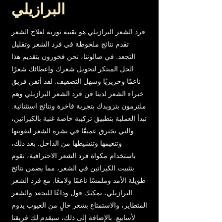
البرازيلي
فرد الشعر البرازيلي هو تقنية ثورية لعلاج الشعر
تقدم نتائج ملحوظة في فرد الشعر وتقليل
التجعد. في صالوننا، نحن فخورون بتقديم هذا
الحل المبتكر لتحويل شعرك وإعطائك شعرًا
ناعمًا وحريريًا وسهل التصفيف. لقد أتقن فريق
خبراء الشعر لدينا فن فرد الشعر البرازيلي وهم
ملتزمون بتزويدك بتجربة فاخرة ونتائج استثنائية.
تبدأ العملية بتطبيق تركيبة خاصة غنية بالكيراتين،
والتي تخترق عميقًا في بشرة الشعر لتقويتها
وتنعيمها وتنشيطها من الداخل. بعد ذلك،
باستخدام مكواة فرد الشعر الاحترافية، نقوم
بتثبيت الكيراتين في الشعر، مما يضمن نتائج
طويلة الأمد وملمسًا ناعمًا ولامعًا. مع فرد الشعر
البرازيلي، يمكنك قول وداعًا للتجعد والشعر
المتطاير، والاستمتاع بشعر خالٍ من العيوب يدوم
لأسابيع. بالإضافة إلى ذلك، سيقدم لك فريقنا