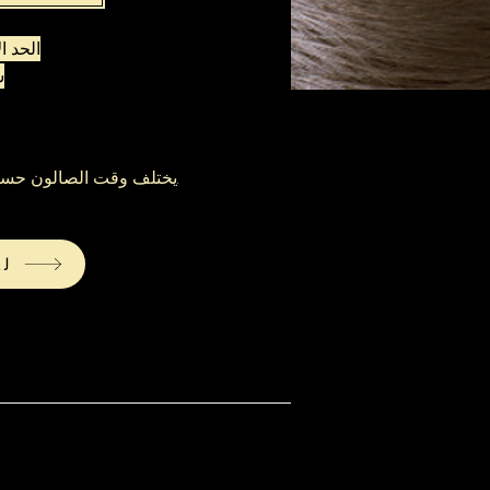
س
يختلف وقت الصالون حسب طول الشعر وسمكه.
لل