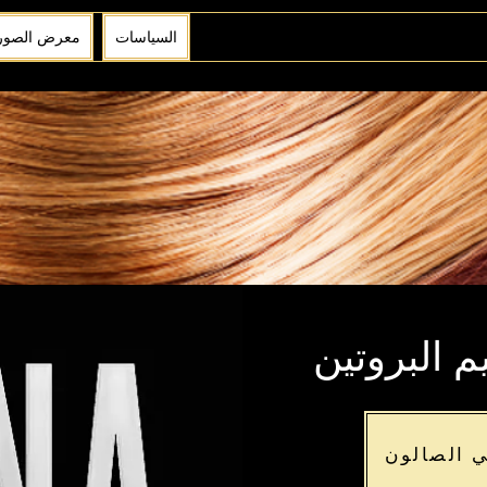
السياسات
معرض الصور
م البروتين
 الصالون