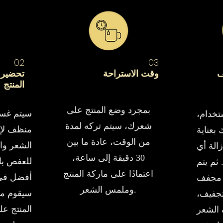
02
03
ف
وقت الاستراحة
تحضير 
المنتج
بمجرد وضع المنتج على
سيتم غس
ستخدام،
شعرك، سيتم تركه لمدة
منظف لإزا
عناية
من الوقت، عادة ما بين
الشعر وا
إزالة أي
30 دقيقة إلى ساعة،
للعفص با
ثم يتم
اعتمادًا على ماركة المنتج
أفضل في 
م مجفف
وملمس الشعر.
سيقوم م
تجفيف،
المنتج ع
الشعر