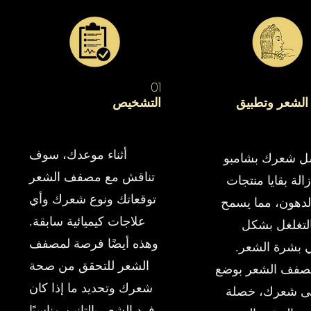
01
الشعر وتطبيق
التشخيص
أثناء موعدك، سوف
ل شعرك بشامبو
تناقش مع مصفف الشعر
لة بقايا منتجات
توقعاتك ونوع شعرك وأي
لدهون، مما يسمح
علاجات كيميائية سابقة.
لتغلغل بشكل
وهذه أيضًا فرصة لمصفف
بشرة الشعر.
الشعر للتحقق من صحة
صفف الشعر بوضع
شعرك وتحديد ما إذا كان
لى شعرك، خصلة
فرد الشعر بالتانين مناسبًا