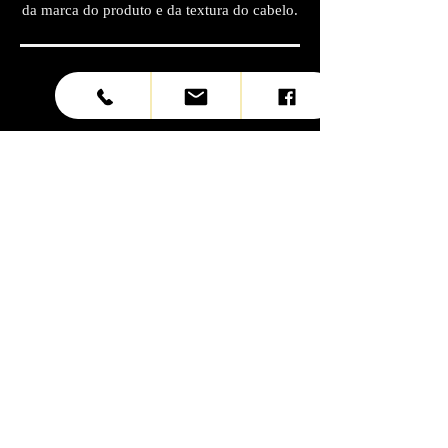
da marca do produto e da textura do cabelo.
0
4
Enxágue e secagem
Após o tempo de aplicação, seu cabelo será
cuidadosamente enxaguado com água morna para
remover qualquer excesso de produto. Depois
serão secos com secador de cabelo. Após a
secagem, o cabeleireiro pode utilizar uma
chapinha para selar o tratamento e obter um