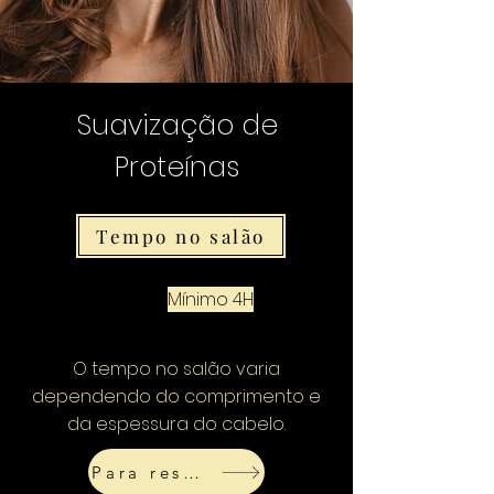
Suavização de
Proteínas
Tempo no salão
Mínimo 4H
O tempo no salão varia
dependendo do comprimento e
da espessura do cabelo.
Para reservar