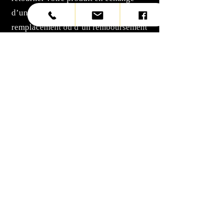
d’un avoir, d’un produit de
remplacement ou d’un remboursement
à partir du moyen de paiement utilisé
lors de votre achat.
Les articles doivent être retournés
avec leur étiquette et dans leur
emballage d’origine.
Les articles retournés ne doivent
présenter aucun signe d’usure.
Les articles en solde sont en vente
ferme. Les retours ou échanges ne
seront pas acceptés.
Les articles identifiés comme étant en
vente ferme ne peuvent être retournés
ou échangés. Nous nous réservons le