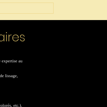
ل
aires
 expertise au
de lissage,
olorés, etc.).