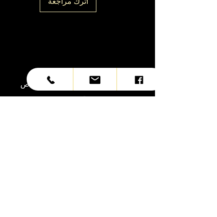
اترك مراجعة
تعمل على إحداث ثورة في فن التلوين.
استكشف المجموعة
أنا فقرة. انقر هنا لإضافة نصك الخاص
وتحريره.
دع المستخدمين يتعرفون عليك.