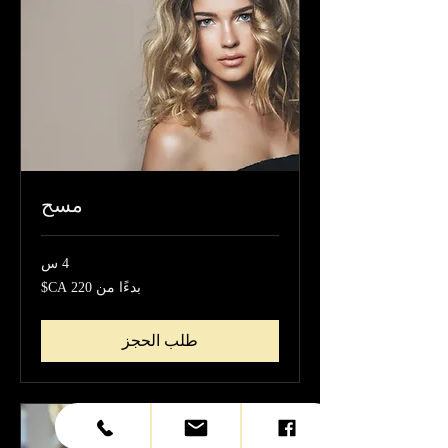
مسح
4 س
بدءًا
بدءًا من ‏220 CA$
من
220
دولار
كندي
طلب الحجز