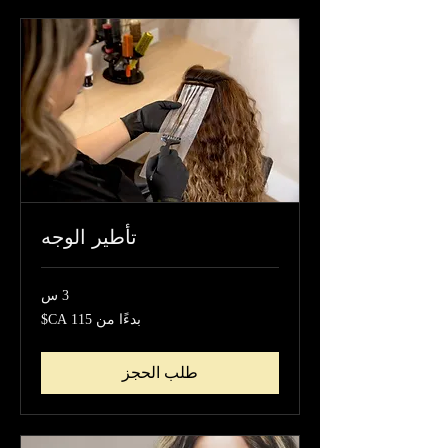
تأطير الوجه
3 س
بدءًا
بدءًا من ‏115 CA$
من
115
دولار
كندي
طلب الحجز