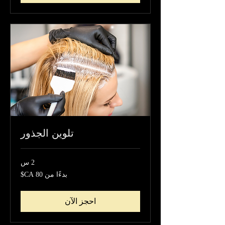
تلوين الجذور
2 س
بدءًا
بدءًا من ‏80 CA$
من
80
دولار
كندي
احجز الآن