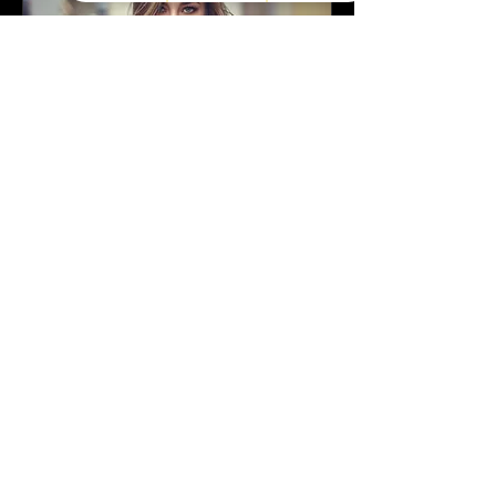
بالياج مشمس
4 س
بدءًا
بدءًا من ‏220 CA$
من
220
دولار
كندي
طلب الحجز