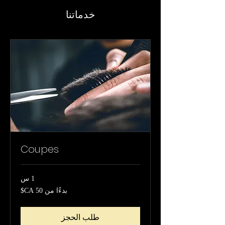
خدماتنا
Coupes
1 س
بدءًا
بدءًا من ‏50 CA$
من
50
دولار
كندي
طلب الحجز