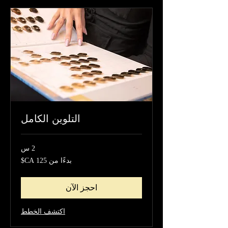
التلوين الكامل
2 س
بدءًا
بدءًا من ‏125 CA$
من
125
دولار
كندي
احجز الآن
اكتشف الخطط