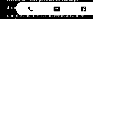
d’un avoir, d’un produit de
remplacement ou d’un remboursement
à partir du moyen de paiement utilisé
lors de votre achat.
Les articles doivent être retournés
avec leur étiquette et dans leur
emballage d’origine.
Les articles retournés ne doivent
présenter aucun signe d’usure.
Les articles en solde sont en vente
ferme. Les retours ou échanges ne
seront pas acceptés.
Les articles identifiés comme étant en
vente ferme ne peuvent être retournés
ou échangés. Nous nous réservons le